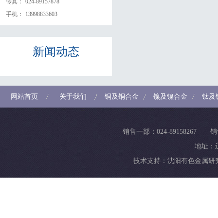
传真：
024-89157878
手机：
13998833603
新闻
动态
网站首页
关于我们
铜及铜合金
镍及镍合金
钛及
销售一部：024-89158267 销
地址：
技术支持：
沈阳有色金属研