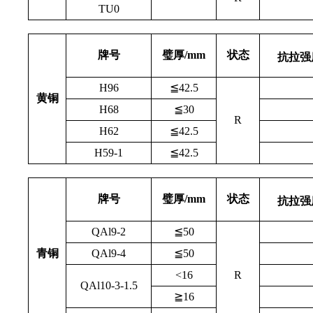
TU0
牌号
璧厚/mm
状态
抗拉强度
H96
≦42.5
黄铜
H68
≦30
R
H62
≦42.5
H59-1
≦42.5
牌号
璧厚/mm
状态
抗拉强度
QAl9-2
≦50
青铜
QAl9-4
≦50
<16
R
QAl10-3-1.5
≧16