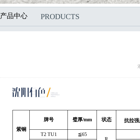
产品中心
PRODUCTS
牌号
璧厚/mm
状态
抗拉强度
紫铜
T2
TU1
≦65
R