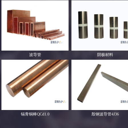
波导管
阴极材料
镉青铜棒QCd1.0
殷钢波导管4J36