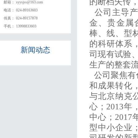
的断档失传
邮箱：
syysjss@163.com
公司主导产
电话：
024-89163603
传真：
024-89157878
金、贵金属
手机：
13998833603
棒、线、型
的科研体系
新闻
动态
司现有试验、
生产的整套
公司聚焦有
和成果转化，
与北京纳克
心；2013
中心；201
型中小企业；